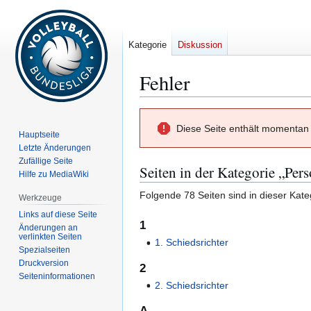
Kategorie
Diskussion
Fehler
Zur
Zur
Diese Seite enthält momentan 
Navigation
Suche
Hauptseite
springen
springen
Letzte Änderungen
Zufällige Seite
Seiten in der Kategorie „Per
Hilfe zu MediaWiki
Folgende 78 Seiten sind in dieser Kate
Werkzeuge
Links auf diese Seite
1
Änderungen an
verlinkten Seiten
1. Schiedsrichter
Spezialseiten
Druckversion
2
Seiten­­informationen
2. Schiedsrichter
A