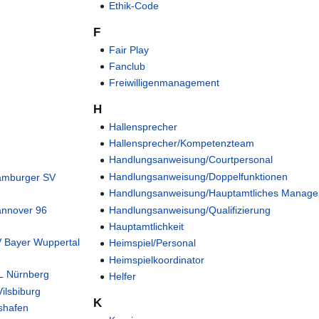
Ethik-Code
F
Fair Play
Fanclub
Freiwilligenmanagement
H
Hallensprecher
Hallensprecher/Kompetenzteam
Handlungsanweisung/Courtpersonal
Handlungsanweisung/Doppelfunktionen
Hamburger SV
Handlungsanweisung/Hauptamtliches Manag
annover 96
Handlungsanweisung/Qualifizierung
Hauptamtlichkeit
V Bayer Wuppertal
Heimspiel/Personal
Heimspielkoordinator
fL Nürnberg
Helfer
ilsbiburg
K
hshafen