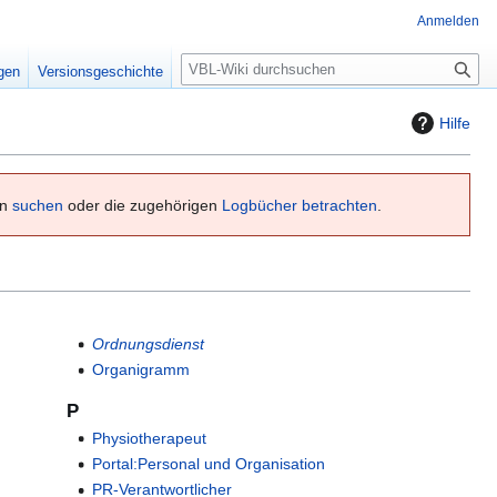
Anmelden
S
igen
Versionsgeschichte
u
c
Hilfe
h
e
en
suchen
oder die zugehörigen
Logbücher betrachten
.
Ordnungsdienst
Organigramm
P
Physiotherapeut
Portal:Personal und Organisation
PR-Verantwortlicher