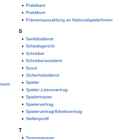
Praktikant
Praktikum
Prämienauszahlung an NationalspielerInnen
S
Sanitätsdienst
Schiedsgericht
Schreiber
Schreiberassistent
Scout
Sicherheitsdienst
Spieler
ement
Spieler-Lizenzvertrag
Spielertrainer
Spielervertrag
Spielervertrag/Arbeitsvertrag
Stellenprofil
T
Teammanager