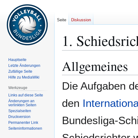
Seite
Diskussion
1. Schiedsric
Allgemeines
Hauptseite
Zur
Zur
Letzte Änderungen
Navigation
Suche
Zufällige Seite
springen
springen
Hilfe zu MediaWiki
Die Aufgaben de
Werkzeuge
Links auf diese Seite
den
Internation
Änderungen an
verlinkten Seiten
Spezialseiten
Bundesliga-Schi
Druckversion
Permanenter Link
Seiten­­informationen
Schiedsrichter w