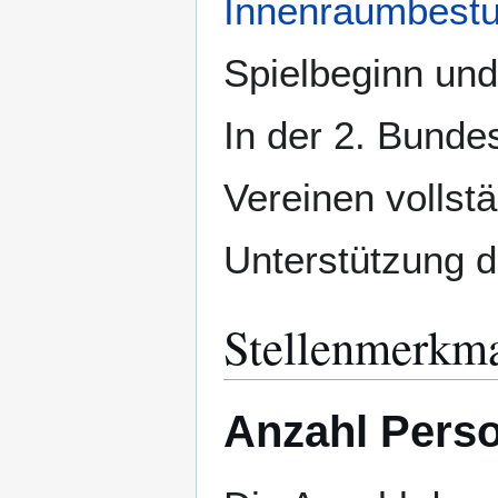
Innenraumbestu
Spielbeginn un
In der 2. Bundes
Vereinen vollstä
Unterstützung d
Stellenmerkm
Anzahl Pers