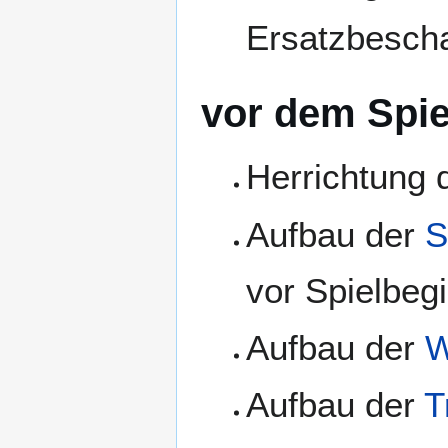
Ersatzbesch
vor dem Spie
Herrichtung 
Aufbau der
S
vor Spielbeg
Aufbau der
W
Aufbau der
T