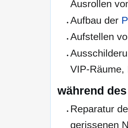
Ausrollen vo
Aufbau der
P
Aufstellen v
Ausschilderu
VIP-Räume, 
während des 
Reparatur d
gerissenen 