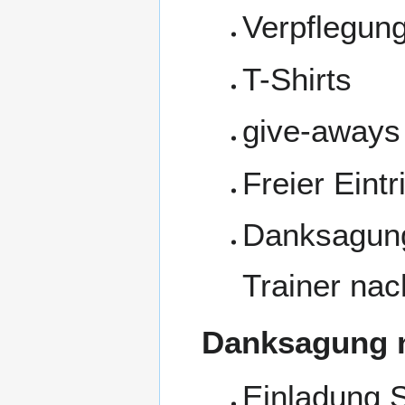
Verpflegung
T-Shirts
give-aways
Freier Eintr
Danksagung
Trainer nac
Danksagung n
Einladung 