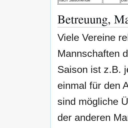
nach Saisonende
Dan
Betreuung, Ma
Viele Vereine r
Mannschaften de
Saison ist z.B.
einmal für den A
sind mögliche 
der anderen Ma