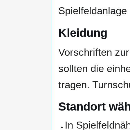
Spielfeldanlage 
Kleidung
Vorschriften zur
sollten die einh
tragen. Turnschu
Standort wäh
In Spielfeldnä