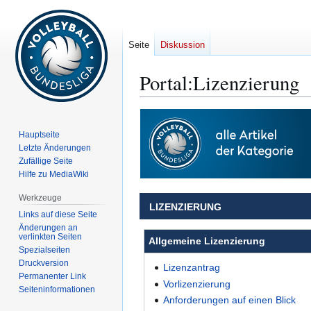
Seite
Diskussion
Portal:Lizenzierung
Zur
Zur
Navigation
Suche
Hauptseite
springen
springen
Letzte Änderungen
Zufällige Seite
Hilfe zu MediaWiki
Werkzeuge
LIZENZIERUNG
Links auf diese Seite
Änderungen an
verlinkten Seiten
Allgemeine Lizenzierung
Spezialseiten
Druckversion
Lizenzantrag
Permanenter Link
Vorlizenzierung
Seiten­­informationen
Anforderungen auf einen Blick