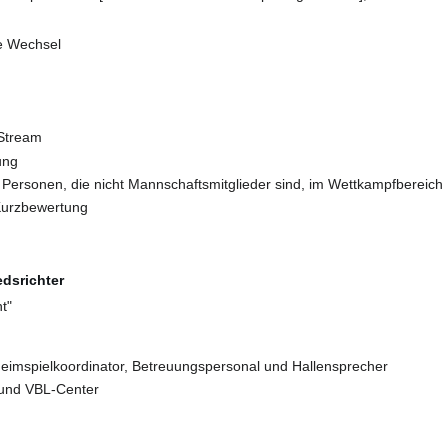
e Wechsel
 Stream
ung
Personen, die nicht Mannschaftsmitglieder sind, im Wettkampfbereich
Kurzbewertung
dsrichter
ht"
eimspielkoordinator, Betreuungspersonal und Hallensprecher
g und VBL-Center