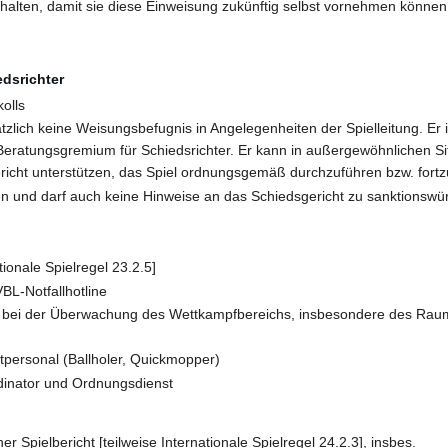
alten, damit sie diese Einweisung zukünftig selbst vornehmen können
dsrichter
olls
zlich keine Weisungsbefugnis in Angelegenheiten der Spielleitung. Er is
eratungsgremium für Schiedsrichter. Er kann in außergewöhnlichen Situa
richt unterstützen, das Spiel ordnungsgemäß durchzuführen bzw. fortz
n und darf auch keine Hinweise an das Schiedsgericht zu sanktionsw
tionale Spielregel 23.2.5]
BL-Notfallhotline
ter bei der Überwachung des Wettkampfbereichs, insbesondere des Ra
tpersonal (Ballholer, Quickmopper)
dinator und Ordnungsdienst
er Spielbericht [teilweise Internationale Spielregel 24.2.3], insbes.