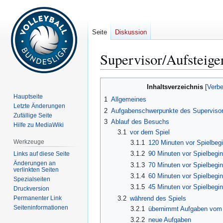
Seite
Diskussion
Supervisor/Aufsteige
Zur
Zur
Inhaltsverzeichnis
Navigation
Suche
Hauptseite
1
Allgemeines
springen
springen
Letzte Änderungen
2
Aufgabenschwerpunkte des Superviso
Zufällige Seite
3
Ablauf des Besuchs
Hilfe zu MediaWiki
3.1
vor dem Spiel
Werkzeuge
3.1.1
120 Minuten vor Spielbeg
3.1.2
90 Minuten vor Spielbegi
Links auf diese Seite
Änderungen an
3.1.3
70 Minuten vor Spielbegi
verlinkten Seiten
3.1.4
60 Minuten vor Spielbegi
Spezialseiten
3.1.5
45 Minuten vor Spielbegi
Druckversion
Permanenter Link
3.2
während des Spiels
Seiten­­informationen
3.2.1
übernimmt Aufgaben vom 1
3.2.2
neue Aufgaben