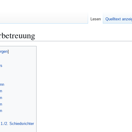
Lesen
Quelltext anze
rbetreuung
rs
inn
nn
nn
nn
nn
./2. Schiedsrichter