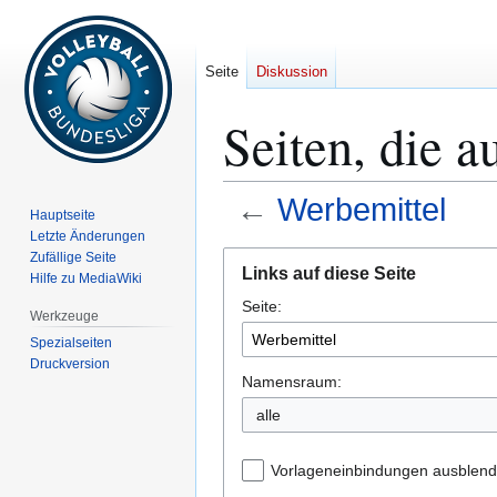
Seite
Diskussion
Seiten, die a
←
Werbemittel
Hauptseite
Letzte Änderungen
Zur
Zur
Zufällige Seite
Links auf diese Seite
Hilfe zu MediaWiki
Navigation
Suche
Seite:
springen
springen
Werkzeuge
Spezialseiten
Druckversion
Namensraum:
alle
Vorlageneinbindungen ausblen