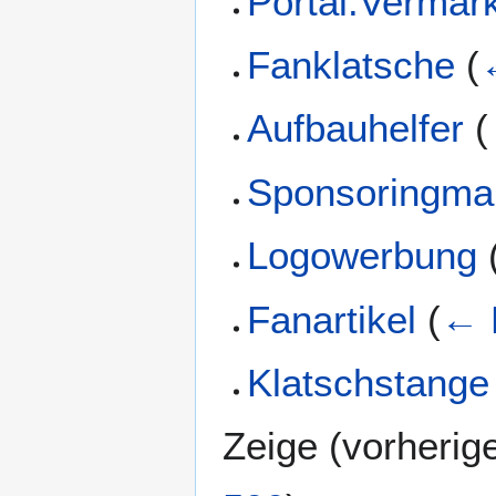
Portal:Vermar
Fanklatsche
(
Aufbauhelfer
(
Sponsoringma
Logowerbung
Fanartikel
(
← 
Klatschstange
Zeige (
vorherig