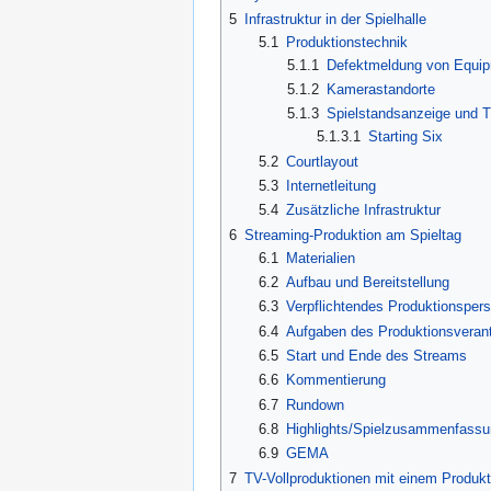
5
Infrastruktur in der Spielhalle
5.1
Produktionstechnik
5.1.1
Defektmeldung von Equipm
5.1.2
Kamerastandorte
5.1.3
Spielstandsanzeige und T
5.1.3.1
Starting Six
5.2
Courtlayout
5.3
Internetleitung
5.4
Zusätzliche Infrastruktur
6
Streaming-Produktion am Spieltag
6.1
Materialien
6.2
Aufbau und Bereitstellung
6.3
Verpflichtendes Produktionspers
6.4
Aufgaben des Produktionsverant
6.5
Start und Ende des Streams
6.6
Kommentierung
6.7
Rundown
6.8
Highlights/Spielzusammenfass
6.9
GEMA
7
TV-Vollproduktionen mit einem Produkti