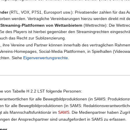
nder
(RTL, VOX, P7S1, Eurosport usw.): Privatsender zahlen für das A
rben werden. Vertragliche Vereinbarungen hierzu werden direkt mit de
r Streaming-Plattformen von Wettanbietern
(Wettrechte): Die Wettre
e des Players ist hierbei gegenüber den Streamingrechten eingeschränk
ch das Recht zur Sublizenzierung.
L, ihre Vereine und Partner können innerhalb des vertraglichen Rahmen 
Vereins-Homepages, Social-Media Plattformen, in Spielhallen (Videow
chten. Siehe
Eigenverwertungsrechte
.
e von Tabelle H 2.2 LST folgende Personen:
erantwortlichen für alle Bewegtbildproduktionen (in SAMS: Produktions
en für alle Bewegtbildproduktionen (in SAMS: Redaktionsverantwortlic
t als Mannschaftsfunktionär im
SAMS
. Die Medienpartner haben Zugri
rungen der Ansprechpartner sind unaufgefordert in SAMS zu erfassen.
tner