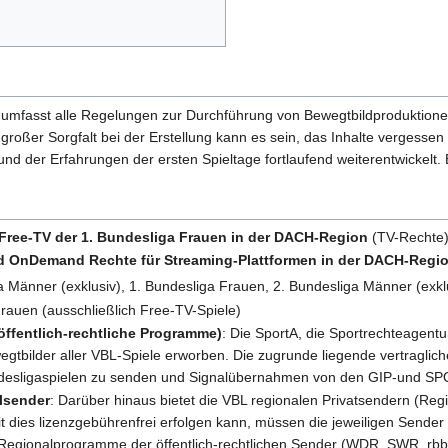
umfasst alle Regelungen zur Durchführung von Bewegtbildproduktionen
 großer Sorgfalt bei der Erstellung kann es sein, das Inhalte vergess
d der Erfahrungen der ersten Spieltage fortlaufend weiterentwickelt. 
 Free-TV der 1. Bundesliga Frauen in der DACH-Region
(TV-Rechte)
nd OnDemand Rechte für Streaming-Plattformen in der DACH-Regi
a Männer (exklusiv), 1. Bundesliga Frauen, 2. Bundesliga Männer (exkl
rauen (ausschließlich Free-TV-Spiele)
ffentlich-rechtliche Programme)
: Die SportA, die Sportrechteagen
gtbilder aller VBL-Spiele erworben. Die zugrunde liegende vertraglich
undesligaspielen zu senden und Signalübernahmen von den GIP-und S
lsender
: Darüber hinaus bietet die VBL regionalen Privatsendern (Regi
 dies lizenzgebührenfrei erfolgen kann, müssen die jeweiligen Sender
egionalprogramme der öffentlich-rechtlichen Sender (WDR, SWR, rbb, 