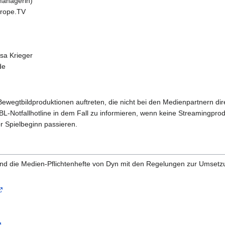
Managerin)
urope.TV
sa Krieger
de
ewegtbildproduktionen auftreten, die nicht bei den Medienpartnern dire
e VBL-Notfallhotline in dem Fall zu informieren, wenn keine Streamingp
or Spielbeginn passieren.
nd die Medien-Pflichtenhefte von Dyn mit den Regelungen zur Umsetzu