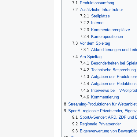
7.1
Produktionsumfang
7.2
Zusätzliche Infrastruktur
7.2.1
Stellplätze
7.2.2
Internet
7.2.3
Kommentatorenplätze
7.2.4
Kamerapositionen
7.3
Vor dem Spieltag
7.3.1
Akkreditierungen und Lei
7.4
Am Spieltag
7.4.1
Besonderheiten bei Spiela
7.4.2
Technische Besprechung
7.4.3
Aufgaben des Produktions
7.4.4
Aufgaben des Redaktionsv
7.4.5
Interviews bei TV-Vollpro
7.4.6
Kommentierung
8
Streaming-Produktionen für Wettanbiet
9
SportA, regionale Privatsender, Eigen
9.1
SportA-Sender: ARD, ZDF und D
9.2
Regionale Privatsender
9.3
Eigenverwertung von Bewegtbild