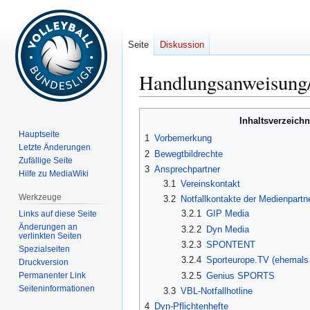
Seite
Diskussion
Handlungsanweisung
Zur
Zur
Inhaltsverzeichn
Navigation
Suche
Hauptseite
1
Vorbemerkung
springen
springen
Letzte Änderungen
2
Bewegtbildrechte
Zufällige Seite
3
Ansprechpartner
Hilfe zu MediaWiki
3.1
Vereinskontakt
Werkzeuge
3.2
Notfallkontakte der Medienpartn
3.2.1
GIP Media
Links auf diese Seite
Änderungen an
3.2.2
Dyn Media
verlinkten Seiten
3.2.3
SPONTENT
Spezialseiten
3.2.4
Sporteurope.TV (ehemals
Druckversion
Permanenter Link
3.2.5
Genius SPORTS
Seiten­­informationen
3.3
VBL-Notfallhotline
4
Dyn-Pflichtenhefte