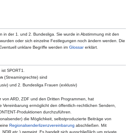
 in der 1. und 2. Bundesliga. Sie wurde in Abstimmung mit den
en wurden oder sich einzelne Festlegungen noch ändern werden. Die
Eventuell unklare Begriffe werden im
Glossar
erklärt.
 ist SPORT1.
on
(Streamingrechte) sind
usiv) und 2. Bundesliga Frauen (exklusiv)
tur von ARD, ZDF und den Dritten Programmen, hat
e Vereinbarung ermöglicht den öffentlich-rechtlichen Sendern,
PONTENT-Produktionen durchzuführen.
onalsender) die Möglichkeit, selbstproduzierte Beiträge von
 eine
Regionalsenderlizenzvereinbarung
abschließen. Mit
NDR etc.) gemeint. Es handelt sich ausschließlich um private,