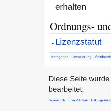
erhalten
Ordnungs- un
Lizenzstatut
Kategorien
:
Lizenzierung
Spielbetri
Diese Seite wurde
bearbeitet.
Datenschutz
Über VBL-Wiki
Haftungsaussc