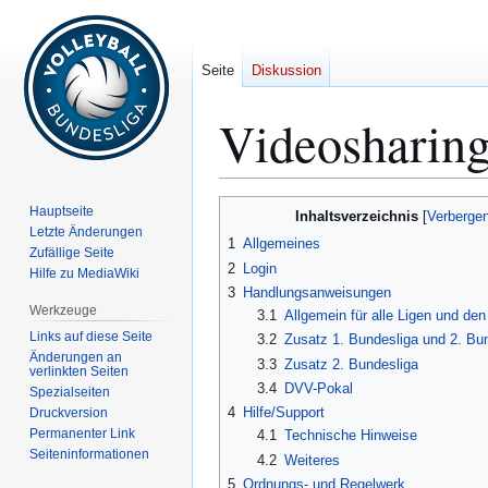
Seite
Diskussion
Videosharin
Zur
Zur
Hauptseite
Inhaltsverzeichnis
Navigation
Suche
Letzte Änderungen
1
Allgemeines
Zufällige Seite
springen
springen
2
Login
Hilfe zu MediaWiki
3
Handlungsanweisungen
Werkzeuge
3.1
Allgemein für alle Ligen und de
Links auf diese Seite
3.2
Zusatz 1. Bundesliga und 2. Bu
Änderungen an
3.3
Zusatz 2. Bundesliga
verlinkten Seiten
3.4
DVV-Pokal
Spezialseiten
4
Hilfe/Support
Druckversion
Permanenter Link
4.1
Technische Hinweise
Seiten­­informationen
4.2
Weiteres
5
Ordnungs- und Regelwerk