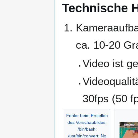
Technische 
Kameraaufbau
ca. 10-20 Gr
Video ist g
Videoqualit
30fps (50 f
Fehler beim Erstellen
des Vorschaubildes:
/bin/bash:
/usr/bin/convert: No