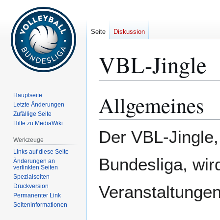
Seite
Diskussion
VBL-Jingle
Allgemeines
Hauptseite
Zur
Zur
Letzte Änderungen
Navigation
Suche
Zufällige Seite
springen
springen
Hilfe zu MediaWiki
Der VBL-Jingle,
Werkzeuge
Links auf diese Seite
Bundesliga, wir
Änderungen an
verlinkten Seiten
Spezialseiten
Veranstaltungen
Druckversion
Permanenter Link
Seiten­­informationen