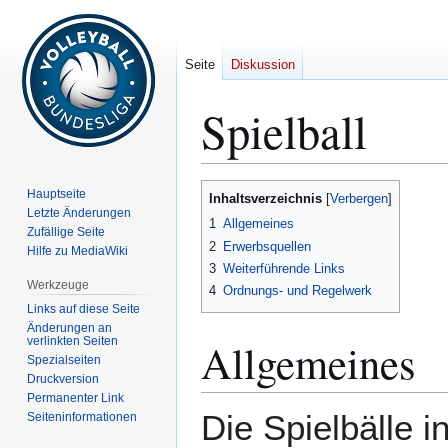
Seite
Diskussion
Spielball
Zur
Zur
Hauptseite
Inhaltsverzeichnis
Navigation
Suche
Letzte Änderungen
1
Allgemeines
Zufällige Seite
springen
springen
2
Erwerbsquellen
Hilfe zu MediaWiki
3
Weiterführende Links
Werkzeuge
4
Ordnungs- und Regelwerk
Links auf diese Seite
Änderungen an
verlinkten Seiten
Allgemeines
Spezialseiten
Druckversion
Permanenter Link
Die Spielbälle i
Seiten­­informationen