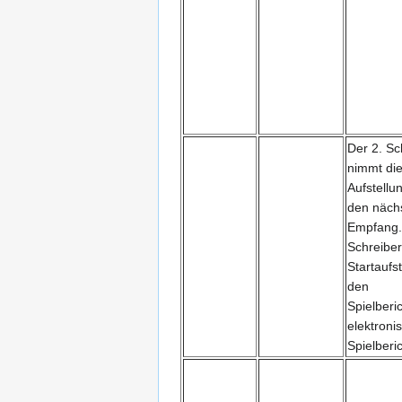
Der 2. Sc
nimmt di
Aufstellun
den nächs
Empfang.
Schreiber
Startaufs
den
Spielberi
elektroni
Spielberic