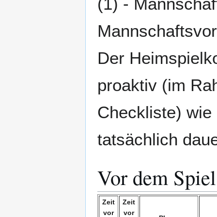
(1) - Mannschaf
Mannschaftsvors
Der Heimspielko
proaktiv (im R
Checkliste) wie
tatsächlich daue
Vor dem Spiel
Zeit
Zeit
vor
vor