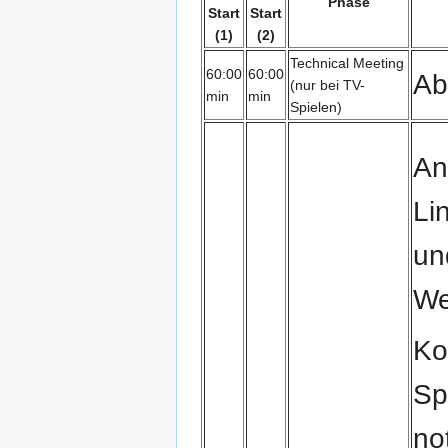
Phase
Start
Start
(1)
(2)
Technical Meeting
60:00
60:00
Ab
(nur bei TV-
min
min
Spielen)
An
Li
un
We
Ko
Sp
no