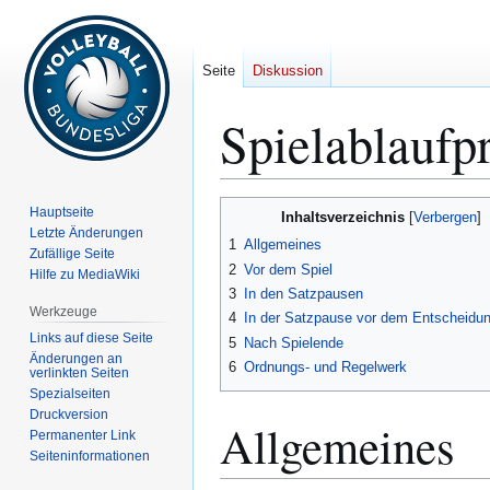
Seite
Diskussion
Spielablaufpr
Zur
Zur
Hauptseite
Inhaltsverzeichnis
Navigation
Suche
Letzte Änderungen
1
Allgemeines
Zufällige Seite
springen
springen
2
Vor dem Spiel
Hilfe zu MediaWiki
3
In den Satzpausen
Werkzeuge
4
In der Satzpause vor dem Entscheidu
Links auf diese Seite
5
Nach Spielende
Änderungen an
6
Ordnungs- und Regelwerk
verlinkten Seiten
Spezialseiten
Druckversion
Allgemeines
Permanenter Link
Seiten­­informationen