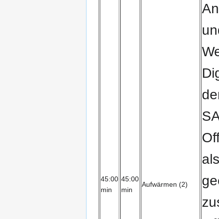
An
un
We
Di
de
SA
Of
al
ge
45:00
45:00
Aufwärmen (2)
min
min
zu