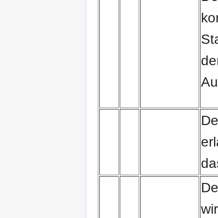
kon
St
de
Au
De
er
da
De
wi