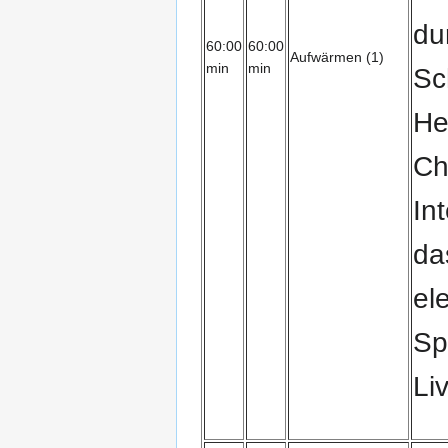
du
60:00
60:00
Aufwärmen (1)
min
min
Sc
He
Ch
In
da
el
Sp
Li