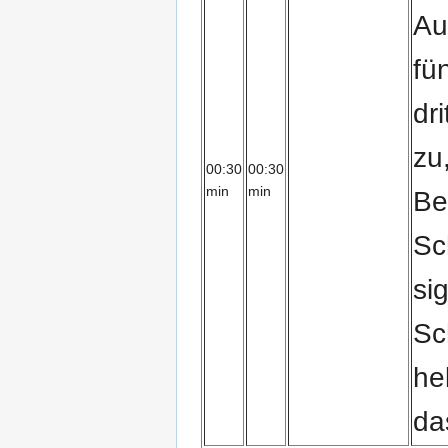
Au
fü
dri
zu,
00:30
00:30
min
min
Be
Sc
si
Sc
he
da