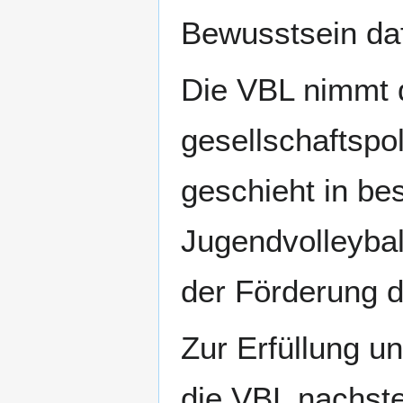
Bewusstsein daf
Die VBL nimmt d
gesellschaftspo
geschieht in be
Jugendvolleybal
der Förderung 
Zur Erfüllung u
die VBL nachst