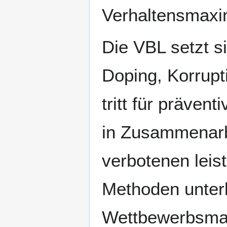
Verhaltensmaxi
Die VBL setzt s
Doping, Korrupt
tritt für präven
in Zusammenarb
verbotenen lei
Methoden unterb
Wettbewerbsmani