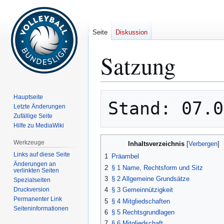
Seite
Diskussion
Satzung
Zur
Zur
Hauptseite
Navigation
Suche
Letzte Änderungen
Zufällige Seite
springen
springen
Hilfe zu MediaWiki
Werkzeuge
Inhaltsverzeichnis
Links auf diese Seite
1
Präambel
Änderungen an
2
§ 1 Name, Rechtsform und Sitz
verlinkten Seiten
3
§ 2 Allgemeine Grundsätze
Spezialseiten
Druckversion
4
§ 3 Gemeinnützigkeit
Permanenter Link
5
§ 4 Mitgliedschaften
Seiten­­informationen
6
§ 5 Rechtsgrundlagen
7
§ 6 Mitgliedschaft