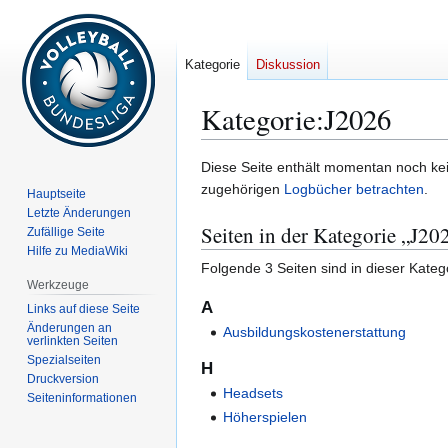
Kategorie
Diskussion
Kategorie
:
J2026
Zur
Zur
Diese Seite enthält momentan noch kein
Navigation
Suche
zugehörigen
Logbücher betrachten
.
Hauptseite
springen
springen
Letzte Änderungen
Seiten in der Kategorie „J20
Zufällige Seite
Hilfe zu MediaWiki
Folgende 3 Seiten sind in dieser Kateg
Werkzeuge
A
Links auf diese Seite
Änderungen an
Ausbildungskostenerstattung
verlinkten Seiten
Spezialseiten
H
Druckversion
Headsets
Seiten­­informationen
Höherspielen