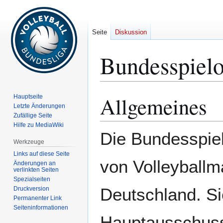
Seite
Diskussion
Bundesspiel
Allgemeines
Hauptseite
Zur
Zur
Letzte Änderungen
Navigation
Suche
Zufällige Seite
springen
springen
Hilfe zu MediaWiki
Die Bundesspiel
Werkzeuge
Links auf diese Seite
von Volleyballm
Änderungen an
verlinkten Seiten
Spezialseiten
Deutschland. S
Druckversion
Permanenter Link
Seiten­­informationen
Hauptausschus