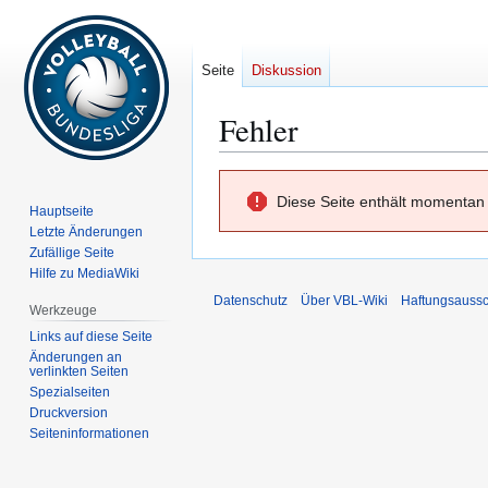
Seite
Diskussion
Fehler
Zur
Zur
Diese Seite enthält momentan 
Navigation
Suche
Hauptseite
springen
springen
Letzte Änderungen
Zufällige Seite
Hilfe zu MediaWiki
Datenschutz
Über VBL-Wiki
Haftungsaussc
Werkzeuge
Links auf diese Seite
Änderungen an
verlinkten Seiten
Spezialseiten
Druckversion
Seiten­­informationen