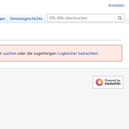
Anmelden
S
igen
Versionsgeschichte
u
c
h
e
en
suchen
oder die zugehörigen
Logbücher betrachten
.