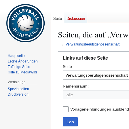
Seite
Diskussion
Seiten, die auf „Ver
←
Verwaltungsberufsgenossenschaft
Zur
Zur
Hauptseite
Links auf diese Seite
Navigation
Suche
Letzte Änderungen
Seite:
springen
springen
Zufällige Seite
Hilfe zu MediaWiki
Werkzeuge
Namensraum:
Spezialseiten
Druckversion
alle
Vorlageneinbindungen ausblen
Los