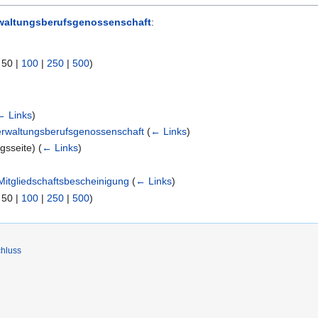
waltungsberufsgenossenschaft
:
|
50
|
100
|
250
|
500
)
← Links
)
erwaltungsberufsgenossenschaft
(
← Links
)
ngsseite)
(
← Links
)
itgliedschaftsbescheinigung
(
← Links
)
|
50
|
100
|
250
|
500
)
hluss