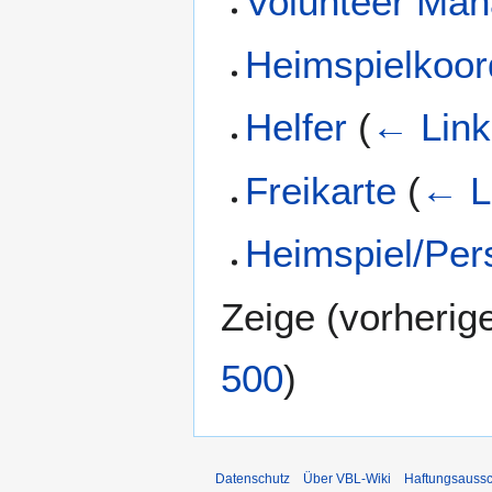
Volunteer Man
Heimspielkoor
Helfer
(
← Link
Freikarte
(
← L
Heimspiel/Per
Zeige (
vorherig
500
)
Datenschutz
Über VBL-Wiki
Haftungsaussc