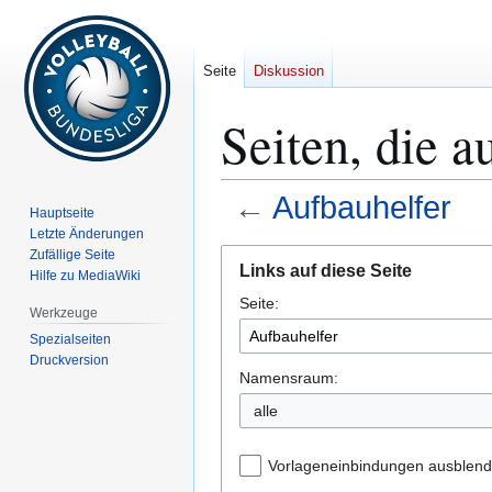
Seite
Diskussion
Seiten, die a
←
Aufbauhelfer
Hauptseite
Letzte Änderungen
Zur
Zur
Zufällige Seite
Links auf diese Seite
Hilfe zu MediaWiki
Navigation
Suche
Seite:
springen
springen
Werkzeuge
Spezialseiten
Druckversion
Namensraum:
alle
Vorlageneinbindungen ausblen