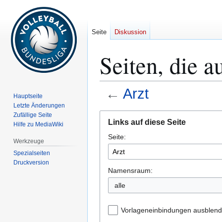
Seite
Diskussion
Seiten, die a
←
Arzt
Hauptseite
Letzte Änderungen
Zur
Zur
Zufällige Seite
Links auf diese Seite
Hilfe zu MediaWiki
Navigation
Suche
Seite:
springen
springen
Werkzeuge
Spezialseiten
Druckversion
Namensraum:
alle
Vorlageneinbindungen ausblen