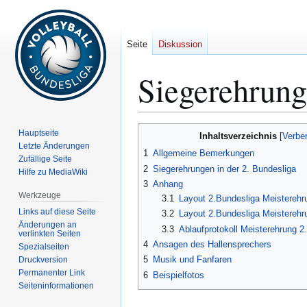
Seite
Diskussion
Siegerehrung
Zur
Zur
Hauptseite
Inhaltsverzeichnis
Navigation
Suche
Letzte Änderungen
1
Allgemeine Bemerkungen
Zufällige Seite
springen
springen
2
Siegerehrungen in der 2. Bundesliga
Hilfe zu MediaWiki
3
Anhang
Werkzeuge
3.1
Layout 2.Bundesliga Meisterehru
Links auf diese Seite
3.2
Layout 2.Bundesliga Meisterehru
Änderungen an
3.3
Ablaufprotokoll Meisterehrung 2
verlinkten Seiten
4
Ansagen des Hallensprechers
Spezialseiten
5
Musik und Fanfaren
Druckversion
Permanenter Link
6
Beispielfotos
Seiten­­informationen