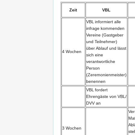
Zeit
VBL
VBL informiert alle
infrage kommenden
Vereine (Gastgeber
und Teilnehmer)
über Ablauf und lässt
4 Wochen
sich eine
verantwortliche
Person
(Zeremonienmeister)
benennen
VBL fordert
Ehrengäste von VBL/
DVV an
Ver
Mat
Abl
3 Wochen
stel