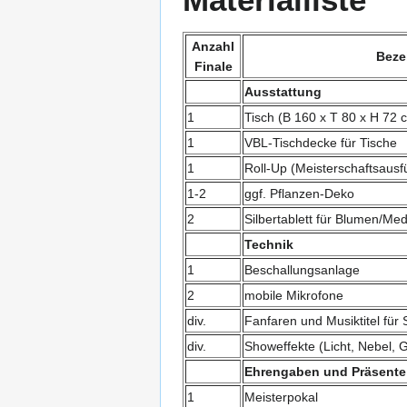
Anzahl
Beze
Finale
Ausstattung
1
Tisch (B 160 x T 80 x H 72 
1
VBL-Tischdecke für Tische
1
Roll-Up (Meisterschaftsausf
1-2
ggf. Pflanzen-Deko
2
Silbertablett für Blumen/Med
Technik
1
Beschallungsanlage
2
mobile Mikrofone
div.
Fanfaren und Musiktitel für
div.
Showeffekte (Licht, Nebel, G
Ehrengaben und Präsente
1
Meisterpokal