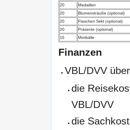
20
Medaillen
20
Blumensträuße (optional)
20
Flaschen Sekt (optional)
20
Präsente (optional)
15
Minibälle
Finanzen
VBL/DVV übe
die Reisekos
VBL/DVV
die Sachkost