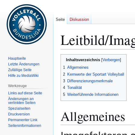
Seite
Diskussion
Leitbild/Ima
Zur
Zur
Hauptseite
Inhaltsverzeichnis
Navigation
Suche
Letzte Änderungen
1
Allgemeines
Zufällige Seite
springen
springen
2
Kernwerte der Sportart Volleyball
Hilfe zu MediaWiki
3
Differenzierungsmerkmale
Werkzeuge
4
Tonalität
Links auf diese Seite
5
Weiterführende Informationen
Änderungen an
verlinkten Seiten
Spezialseiten
Allgemeines
Druckversion
Permanenter Link
Seiten­­informationen