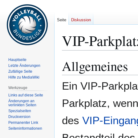
Seite
Diskussion
VIP-Parkplat
Allgemeines
Hauptseite
Zur
Zur
Letzte Änderungen
Navigation
Suche
Zufällige Seite
springen
springen
Hilfe zu MediaWiki
Ein VIP-Parkplat
Werkzeuge
Links auf diese Seite
Parkplatz, wenn
Änderungen an
verlinkten Seiten
Spezialseiten
des
VIP-Eingan
Druckversion
Permanenter Link
Seiten­­informationen
Bestandteil des