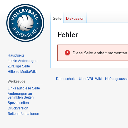
Seite
Diskussion
Fehler
Zur
Zur
Diese Seite enthält momentan 
Navigation
Suche
Hauptseite
springen
springen
Letzte Änderungen
Zufällige Seite
Hilfe zu MediaWiki
Datenschutz
Über VBL-Wiki
Haftungsaussc
Werkzeuge
Links auf diese Seite
Änderungen an
verlinkten Seiten
Spezialseiten
Druckversion
Seiten­­informationen