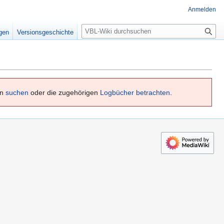
Anmelden
S
igen
Versionsgeschichte
u
c
h
e
en
suchen
oder die zugehörigen
Logbücher betrachten
.