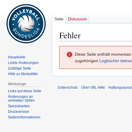
Seite
Diskussion
Fehler
Zur
Zur
Diese Seite enthält momentan 
Navigation
Suche
Hauptseite
zugehörigen
Logbücher betra
springen
springen
Letzte Änderungen
Zufällige Seite
Hilfe zu MediaWiki
Werkzeuge
Datenschutz
Über VBL-Wiki
Haftungsaussc
Links auf diese Seite
Änderungen an
verlinkten Seiten
Spezialseiten
Druckversion
Seiten­­informationen