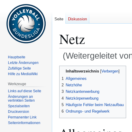
Seite
Diskussion
Netz
(Weitergeleitet vo
Hauptseite
Letzte Änderungen
Zur
Zur
Zufällige Seite
Inhaltsverzeichnis
Hilfe zu MediaWiki
Navigation
Suche
1
Allgemeines
springen
springen
Werkzeuge
2
Netzhöhe
Links auf diese Seite
3
Netzkantenwerbung
Änderungen an
4
Netzkörperwerbung
verlinkten Seiten
5
Häufigste Fehler beim Netzaufbau
Spezialseiten
6
Ordnungs- und Regelwerk
Druckversion
Permanenter Link
Seiten­­informationen