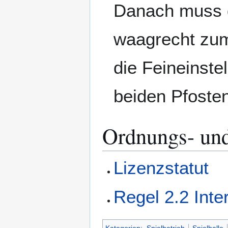
Danach muss d
waagrecht zum
die Feineinste
beiden Pfoste
Ordnungs- un
Lizenzstatut
Regel 2.2 Inte
Kategorien
:
Spielbetrieb
Spielhalle