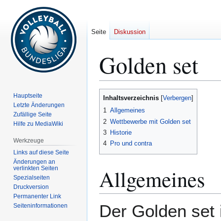
Seite
Diskussion
Golden set
Zur
Zur
Hauptseite
Inhaltsverzeichnis
Navigation
Suche
Letzte Änderungen
1
Allgemeines
Zufällige Seite
springen
springen
2
Wettbewerbe mit Golden set
Hilfe zu MediaWiki
3
Historie
Werkzeuge
4
Pro und contra
Links auf diese Seite
Änderungen an
verlinkten Seiten
Allgemeines
Spezialseiten
Druckversion
Permanenter Link
Der Golden set 
Seiten­­informationen