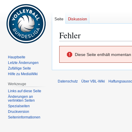
Seite
Diskussion
Fehler
Zur
Zur
Diese Seite enthält momentan 
Navigation
Suche
Hauptseite
springen
springen
Letzte Änderungen
Zufällige Seite
Hilfe zu MediaWiki
Datenschutz
Über VBL-Wiki
Haftungsaussc
Werkzeuge
Links auf diese Seite
Änderungen an
verlinkten Seiten
Spezialseiten
Druckversion
Seiten­­informationen