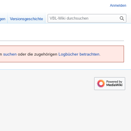
Anmelden
S
igen
Versionsgeschichte
u
c
h
e
en
suchen
oder die zugehörigen
Logbücher betrachten
.