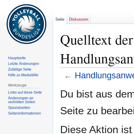
Seite
Diskussion
Quelltext der
Handlungsan
Hauptseite
Letzte Änderungen
Zufällige Seite
←
Handlungsanw
Hilfe zu MediaWiki
Werkzeuge
Zur
Zur
Du bist aus dem
Links auf diese Seite
Navigation
Suche
Änderungen an
springen
springen
verlinkten Seiten
Seite zu bearbe
Spezialseiten
Seiten­­informationen
Diese Aktion is