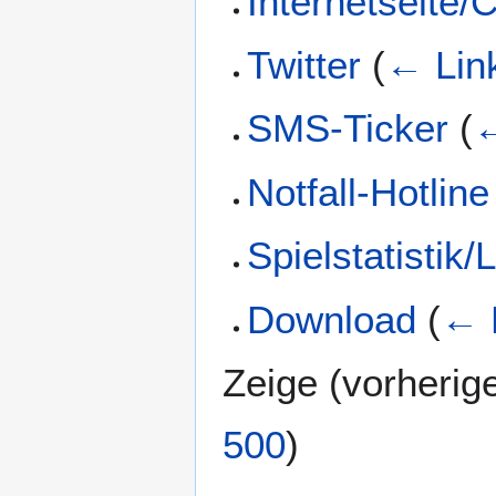
Internetseite/
Twitter
(
← Lin
SMS-Ticker
(
←
Notfall-Hotline
Spielstatistik/
Download
(
← 
Zeige (
vorherig
500
)