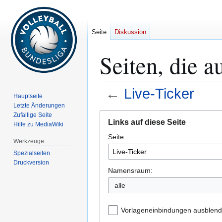
Seite
Diskussion
Seiten, die a
←
Live-Ticker
Hauptseite
Letzte Änderungen
Zur
Zur
Zufällige Seite
Links auf diese Seite
Hilfe zu MediaWiki
Navigation
Suche
Seite:
springen
springen
Werkzeuge
Spezialseiten
Druckversion
Namensraum:
alle
Vorlageneinbindungen ausblen