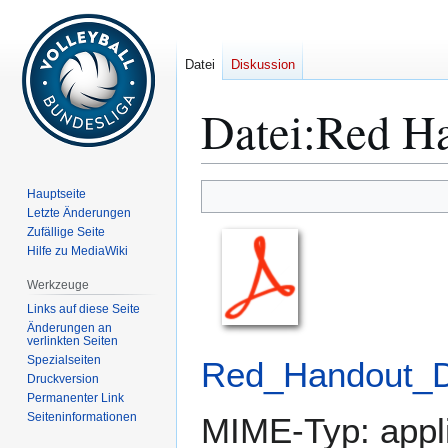
Datei
Diskussion
Datei
:
Red Ha
Zur
Zur
Hauptseite
Navigation
Suche
Letzte Änderungen
Zufällige Seite
springen
springen
Hilfe zu MediaWiki
Werkzeuge
Links auf diese Seite
Änderungen an
verlinkten Seiten
Spezialseiten
Red_Handout_DY
Druckversion
Permanenter Link
Seiten­­informationen
MIME-Typ:
appl