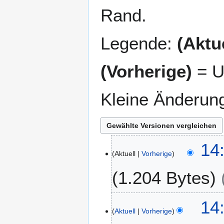
Rand.
Legende:
(Aktue
(Vorherige)
= U
Kleine Änderun
2
14
Aktuell
Vorherige
7
.
1.204 Bytes
A
u
K
g
14
e
u
Aktuell
Vorherige
i
s