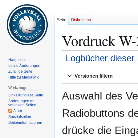
Seite
Diskussion
Vordruck W-2
Logbücher dieser 
Hauptseite
Letzte Änderungen
Zur
Zur
Zufällige Seite
Versionen filtern
Hilfe zu MediaWiki
Navigation
Suche
springen
springen
Werkzeuge
Auswahl des Ver
Links auf diese Seite
Änderungen an
verlinkten Seiten
Radiobuttons de
Atom
Spezialseiten
Seiten­­informationen
drücke die Eing