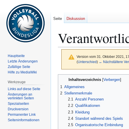
Seite
Diskussion
Verantwortl
Hauptseite
Version vom 31. Oktober 2021, 1
Letzte Änderungen
(
Unterschied
)
← Nächstältere Ver
Zufällige Seite
Hilfe zu MediaWiki
Zur
Zur
Inhaltsverzeichnis
Werkzeuge
Navigation
Suche
1
Allgemeines
Links auf diese Seite
springen
springen
2
Stellenmerkmale
Änderungen an
verlinkten Seiten
2.1
Anzahl Personen
Spezialseiten
2.2
Qualifikationen
Druckversion
2.3
Kleidung
Permanenter Link
2.4
Standort während des Spiels
Seiten­­informationen
2.5
Organisatorische Einbindung