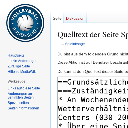
Seite
Diskussion
Quelltext der Seite S
←
Spielabsage
Zur
Zur
Du bist aus dem folgenden Grund nicht 
Hauptseite
Navigation
Suche
Letzte Änderungen
Diese Aktion ist auf Benutzer beschrän
springen
springen
Zufällige Seite
Du kannst den Quelltext dieser Seite b
Hilfe zu MediaWiki
Werkzeuge
Links auf diese Seite
Änderungen an
verlinkten Seiten
Spezialseiten
Seiten­­informationen