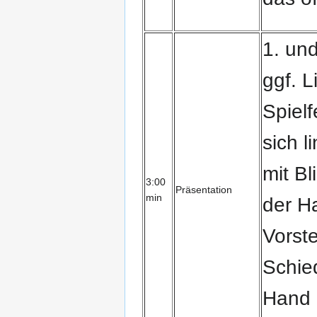
1. und
ggf. L
Spielf
sich l
mit Bl
3:00
Präsentation
min
der H
Vorste
Schied
Hand 