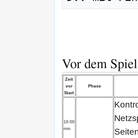
Vor dem Spiel
Zeit
vor
Phase
Start
Kontr
Netzs
18:00
min
Seite