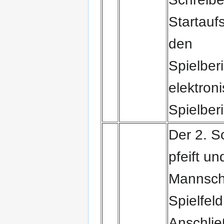
Startauf
den
Spielber
elektron
Spielberi
Der 2. S
pfeift un
Mannscha
Spielfeld
Anschli