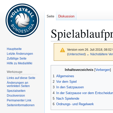
Seite
Diskussion
Spielablaufpr
Hauptseite
Version vom 26. Juli 2018, 08:02
Letzte Änderungen
(
Unterschied
)
← Nächstältere Ver
Zufällige Seite
Hilfe zu MediaWiki
Zur
Zur
Inhaltsverzeichnis
Werkzeuge
Navigation
Suche
1
Allgemeines
Links auf diese Seite
springen
springen
2
Vor dem Spiel
Änderungen an
verlinkten Seiten
3
In den Satzpausen
Spezialseiten
4
In der Satzpause vor dem Entscheidu
Druckversion
5
Nach Spielende
Permanenter Link
6
Ordnungs- und Regelwerk
Seiten­­informationen