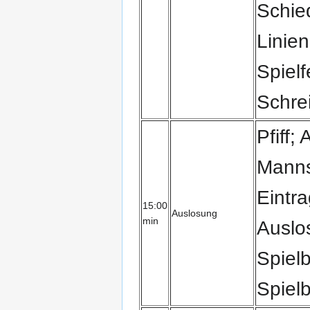
Schied
Linien
Spiel
Schrei
Pfiff;
Manns
Eintr
15:00
Auslosung
min
Auslo
Spiel
Spielb