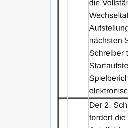
die Vollstä
Wechseltaf
Aufstellun
nächsten S
Schreiber t
Startaufst
Spielberic
elektronisc
Der 2. Schi
fordert di