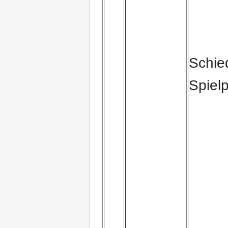
Schied
Spielp