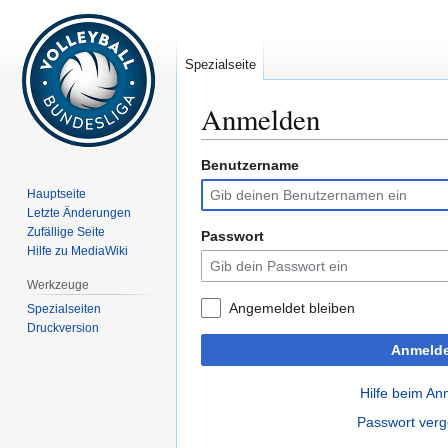
Spezialseite
Anmelden
Benutzername
Zur
Zur
Navigation
Suche
Hauptseite
springen
springen
Letzte Änderungen
Zufällige Seite
Passwort
Hilfe zu MediaWiki
Werkzeuge
Angemeldet bleiben
Spezialseiten
Druckversion
Anmeld
Hilfe beim A
Passwort ver