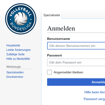
Spezialseite
Anmelden
Benutzername
Zur
Zur
Navigation
Suche
Hauptseite
springen
springen
Letzte Änderungen
Zufällige Seite
Passwort
Hilfe zu MediaWiki
Werkzeuge
Angemeldet bleiben
Spezialseiten
Druckversion
Anmeld
Hilfe beim A
Passwort ver