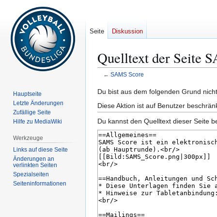
Seite
Diskussion
Quelltext der Seite
←
SAMS Score
Zur
Zur
Du bist aus dem folgenden Grund nicht 
Hauptseite
Navigation
Suche
Letzte Änderungen
Diese Aktion ist auf Benutzer beschrän
springen
springen
Zufällige Seite
Du kannst den Quelltext dieser Seite b
Hilfe zu MediaWiki
Werkzeuge
Links auf diese Seite
Änderungen an
verlinkten Seiten
Spezialseiten
Seiten­­informationen