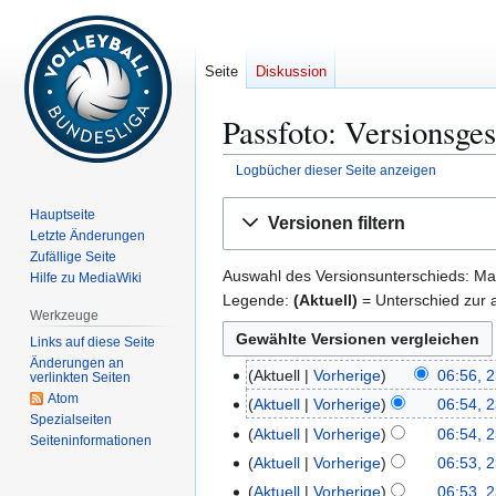
Seite
Diskussion
Passfoto: Versionsge
Logbücher dieser Seite anzeigen
Zur
Zur
Hauptseite
Versionen filtern
Navigation
Suche
Letzte Änderungen
springen
springen
Zufällige Seite
Auswahl des Versionsunterschieds: Mar
Hilfe zu MediaWiki
Legende:
(Aktuell)
= Unterschied zur a
Werkzeuge
Links auf diese Seite
Änderungen an
Aktuell
Vorherige
06:56, 
2
verlinkten Seiten
Atom
3
Aktuell
Vorherige
06:54, 
Spezialseiten
.
Aktuell
Vorherige
06:54, 
Seiten­­informationen
M
Aktuell
Vorherige
06:53, 
a
Aktuell
Vorherige
06:53, 