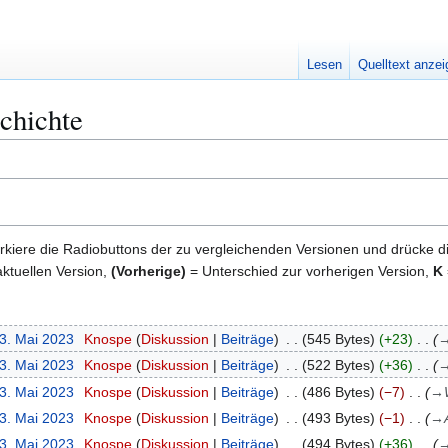
Lesen
Quelltext anze
schichte
kiere die Radiobuttons der zu vergleichenden Versionen und drücke d
ktuellen Version,
(Vorherige)
= Unterschied zur vorherigen Version,
K
23. Mai 2023
Knospe
Diskussion
Beiträge
545 Bytes
+23
23. Mai 2023
Knospe
Diskussion
Beiträge
522 Bytes
+36
23. Mai 2023
Knospe
Diskussion
Beiträge
486 Bytes
−7
→
23. Mai 2023
Knospe
Diskussion
Beiträge
493 Bytes
−1
→
23. Mai 2023
Knospe
Diskussion
Beiträge
494 Bytes
+36