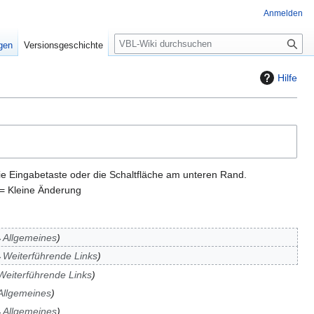
Anmelden
S
igen
Versionsgeschichte
u
c
Hilfe
h
e
ie Eingabetaste oder die Schaltfläche am unteren Rand.
= Kleine Änderung
→
Allgemeines
→
Weiterführende Links
Weiterführende Links
Allgemeines
→
Allgemeines