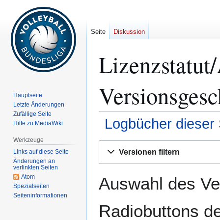
Seite
Diskussion
Lizenzstatut
Versionsgesc
Hauptseite
Letzte Änderungen
Zufällige Seite
Logbücher dieser 
Hilfe zu MediaWiki
Werkzeuge
Zur
Zur
Versionen filtern
Links auf diese Seite
Navigation
Suche
Änderungen an
springen
springen
verlinkten Seiten
Atom
Auswahl des Ver
Spezialseiten
Seiten­­informationen
Radiobuttons de