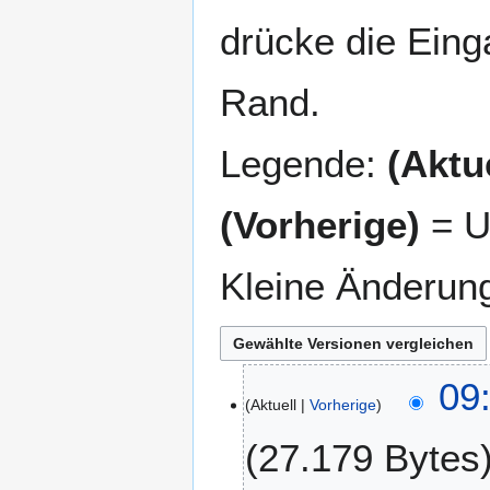
drücke die Eing
Rand.
Legende:
(Aktue
(Vorherige)
= U
Kleine Änderun
2
09
Aktuell
Vorherige
8
.
27.179 Bytes
A
u