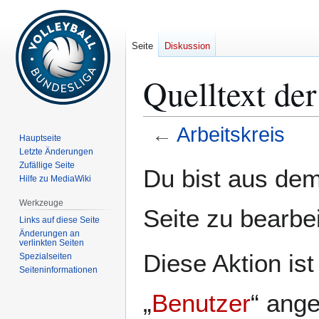
Seite
Diskussion
Quelltext der
←
Arbeitskreis
Hauptseite
Letzte Änderungen
Zur
Zur
Zufällige Seite
Du bist aus dem
Hilfe zu MediaWiki
Navigation
Suche
springen
springen
Werkzeuge
Seite zu bearbe
Links auf diese Seite
Änderungen an
verlinkten Seiten
Diese Aktion is
Spezialseiten
Seiten­­informationen
„
Benutzer
“ ang