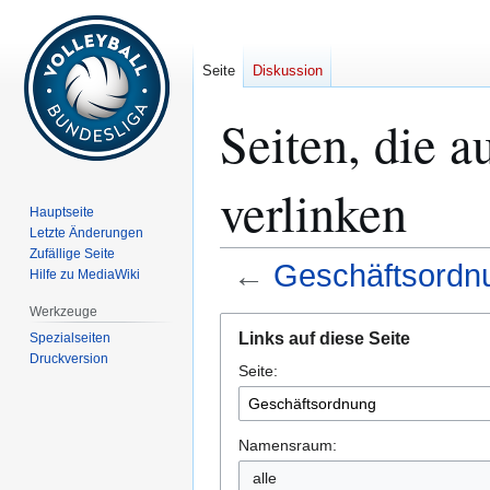
Seite
Diskussion
Seiten, die 
verlinken
Hauptseite
Letzte Änderungen
Zufällige Seite
←
Geschäftsordn
Hilfe zu MediaWiki
Werkzeuge
Zur
Zur
Links auf diese Seite
Spezialseiten
Navigation
Suche
Druckversion
Seite:
springen
springen
Namensraum:
alle