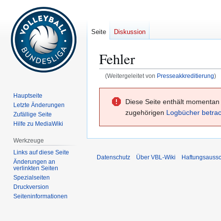
Seite
Diskussion
Fehler
(Weitergeleitet von
Presseakkreditierung
)
Zur
Zur
Hauptseite
Diese Seite enthält momentan 
Navigation
Suche
Letzte Änderungen
zugehörigen
Logbücher betra
springen
springen
Zufällige Seite
Hilfe zu MediaWiki
Werkzeuge
Links auf diese Seite
Datenschutz
Über VBL-Wiki
Haftungsaussc
Änderungen an
verlinkten Seiten
Spezialseiten
Druckversion
Seiten­­informationen