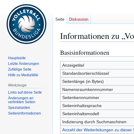
Seite
Diskussion
Informationen zu „V
Basisinformationen
Zur
Zur
Navigation
Suche
Hauptseite
Letzte Änderungen
springen
springen
Anzeigetitel
Zufällige Seite
Standardsortierschlüssel
Hilfe zu MediaWiki
Seitenlänge (in Bytes)
Werkzeuge
Namensraumkennnummer
Links auf diese Seite
Seitenkennnummer
Änderungen an
verlinkten Seiten
Seiteninhaltssprache
Spezialseiten
Seiten­­informationen
Seiteninhaltsmodell
Indizierung durch Suchmaschinen
Anzahl der Weiterleitungen zu dieser 