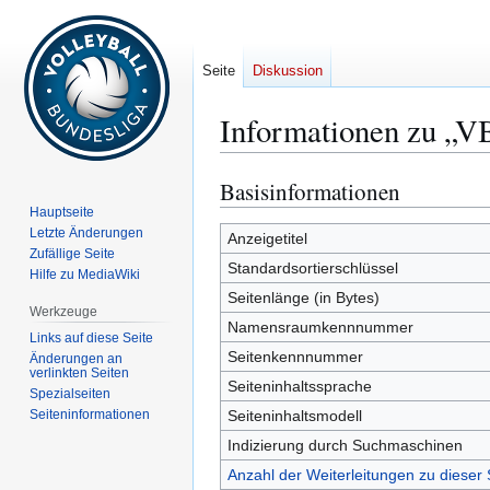
Seite
Diskussion
Informationen zu „V
Basisinformationen
Zur
Zur
Navigation
Suche
Hauptseite
Letzte Änderungen
springen
springen
Anzeigetitel
Zufällige Seite
Standardsortierschlüssel
Hilfe zu MediaWiki
Seitenlänge (in Bytes)
Werkzeuge
Namensraumkennnummer
Links auf diese Seite
Seitenkennnummer
Änderungen an
verlinkten Seiten
Seiteninhaltssprache
Spezialseiten
Seiten­­informationen
Seiteninhaltsmodell
Indizierung durch Suchmaschinen
Anzahl der Weiterleitungen zu dieser 