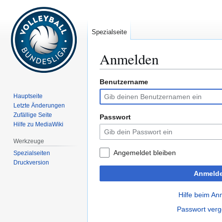
Spezialseite
Anmelden
Benutzername
Zur
Zur
Navigation
Suche
Hauptseite
springen
springen
Letzte Änderungen
Zufällige Seite
Passwort
Hilfe zu MediaWiki
Werkzeuge
Angemeldet bleiben
Spezialseiten
Druckversion
Anmeld
Hilfe beim A
Passwort ver