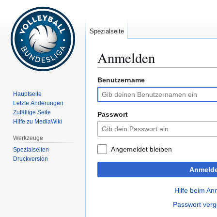
Spezialseite
Anmelden
Benutzername
Zur
Zur
Navigation
Suche
Hauptseite
springen
springen
Letzte Änderungen
Zufällige Seite
Passwort
Hilfe zu MediaWiki
Werkzeuge
Angemeldet bleiben
Spezialseiten
Druckversion
Anmeld
Hilfe beim A
Passwort ver