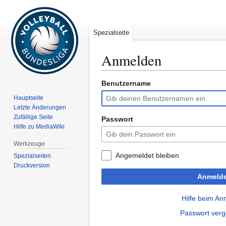
Spezialseite
Anmelden
Benutzername
Zur
Zur
Navigation
Suche
Hauptseite
springen
springen
Letzte Änderungen
Zufällige Seite
Passwort
Hilfe zu MediaWiki
Werkzeuge
Angemeldet bleiben
Spezialseiten
Druckversion
Anmeld
Hilfe beim A
Passwort ver