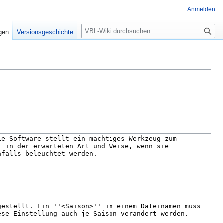
Anmelden
S
igen
Versionsgeschichte
u
c
h
e