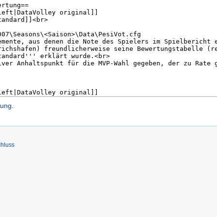
lung
.
hluss