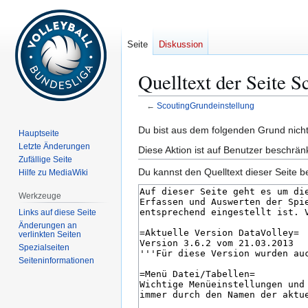
Seite
Diskussion
Quelltext der Seite 
←
ScoutingGrundeinstellung
Zur
Zur
Du bist aus dem folgenden Grund nicht 
Hauptseite
Navigation
Suche
Letzte Änderungen
Diese Aktion ist auf Benutzer beschrän
springen
springen
Zufällige Seite
Du kannst den Quelltext dieser Seite b
Hilfe zu MediaWiki
Werkzeuge
Links auf diese Seite
Änderungen an
verlinkten Seiten
Spezialseiten
Seiten­­informationen