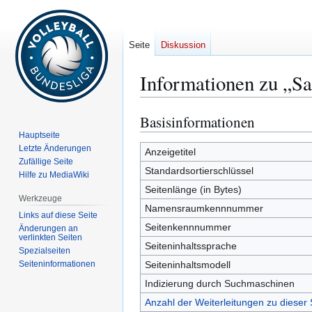
Seite
Diskussion
Informationen zu „S
Basisinformationen
Zur
Zur
Navigation
Suche
Hauptseite
Letzte Änderungen
springen
springen
Anzeigetitel
Zufällige Seite
Standardsortierschlüssel
Hilfe zu MediaWiki
Seitenlänge (in Bytes)
Werkzeuge
Namensraumkennnummer
Links auf diese Seite
Seitenkennnummer
Änderungen an
verlinkten Seiten
Seiteninhaltssprache
Spezialseiten
Seiten­­informationen
Seiteninhaltsmodell
Indizierung durch Suchmaschinen
Anzahl der Weiterleitungen zu dieser 