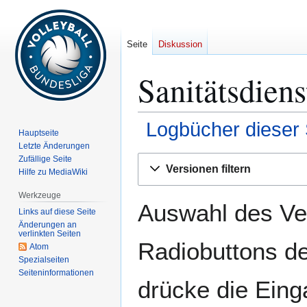
Seite
Diskussion
Sanitätsdiens
Logbücher dieser 
Hauptseite
Letzte Änderungen
Zur
Zur
Zufällige Seite
Versionen filtern
Hilfe zu MediaWiki
Navigation
Suche
springen
springen
Werkzeuge
Auswahl des Ver
Links auf diese Seite
Änderungen an
verlinkten Seiten
Radiobuttons de
Atom
Spezialseiten
Seiten­­informationen
drücke die Eing