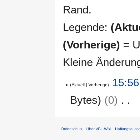
Rand.
Legende:
(Aktue
(Vorherige)
= U
Kleine Änderun
5
15:56
Aktuell
Vorherige
.
A
Bytes
0
u
g
K
u
e
s
i
t
Datenschutz
Über VBL-Wiki
Haftungsaussc
n
2
e
0